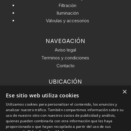
Filtración
Iluminación
Válvulas y accesorios
NAVEGACIÓN
Aviso legal
Terminos y condiciones
Contacto
UBICACIÓN
Ronda General del Mitre 126, 6 planta 08021
×
Ese sitio web utiliza cookies
Barcelona.
Utilizamos cookies para personalizar el contenido, los anuncios y
analizar nuestro tráfico. También compartimos información sobre su
EMAIL
uso de nuestro sitio con nuestros socios de publicidad y análisis,
info@conekta.es
quienes pueden combinarla con otra información que les haya
proporcionado o que hayan recopilado a partir del uso de sus