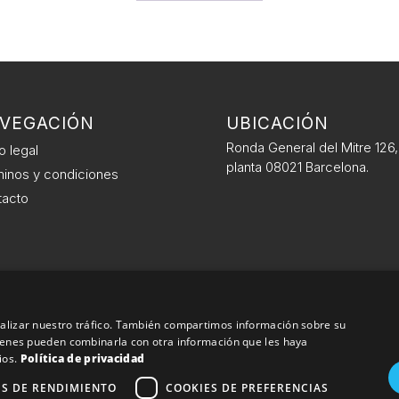
VEGACIÓN
UBICACIÓN
Ronda General del Mitre 126,
o legal
planta 08021 Barcelona.
inos y condiciones
tacto
analizar nuestro tráfico. También compartimos información sobre su
quienes pueden combinarla con otra información que les haya
ios.
Política de privacidad
ES DE RENDIMIENTO
COOKIES DE PREFERENCIAS
2025. Todos los derechos reservados.
Política de devoluciones
|
Av