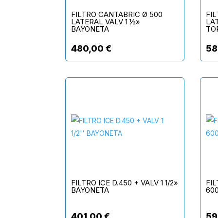
FILTRO CANTABRIC Ø 500
FI
LATERAL VALV 1 ½»
LAT
BAYONETA
TOR
480,00
€
58
FILTRO ICE D.450 + VALV 1 1/2»
FIL
BAYONETA
600
401,00
€
59