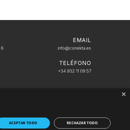
EMAIL
 6
info@conekta.es
TELÉFONO
+34 932 11 09 57
×
ACEPTAR TODO
RECHAZAR TODO
iso Legal