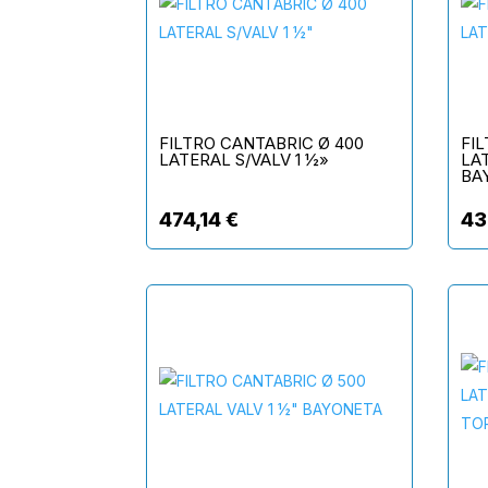
FILTRO CANTABRIC Ø 400
FI
LATERAL S/VALV 1 ½»
LAT
BA
474,14
€
43