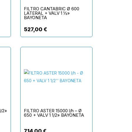
FILTRO CANTABRIC Ø 600
LATERAL + VALV 1 ½»
BAYONETA
527,00
€
1/2»
FILTRO ASTER 15000 l/h – Ø
650 + VALV 1 1/2» BAYONETA
714,00
€