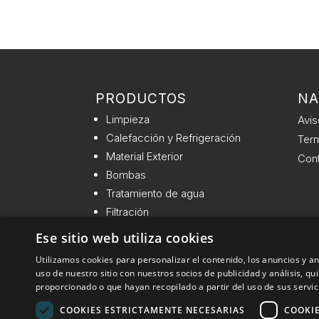
PRODUCTOS
NA
Limpieza
Avis
Calefacción y Refrigeración
Term
Material Exterior
Con
Bombas
Tratamiento de agua
Filtración
Iluminación
Ese sitio web utiliza cookies
Válvulas y accesorios
Utilizamos cookies para personalizar el contenido, los anuncios y 
uso de nuestro sitio con nuestros socios de publicidad y análisis, 
proporcionado o que hayan recopilado a partir del uso de sus servic
COOKIES ESTRICTAMENTE NECESARIAS
COOKI
Conekta 