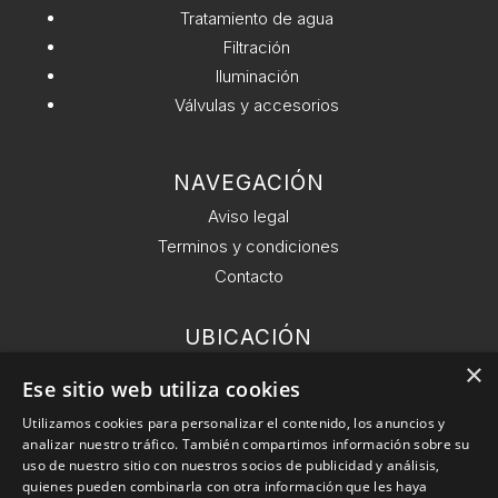
Tratamiento de agua
Filtración
Iluminación
Válvulas y accesorios
NAVEGACIÓN
Aviso legal
Terminos y condiciones
Contacto
UBICACIÓN
Ronda General del Mitre 126, 6 planta 08021
×
Ese sitio web utiliza cookies
Barcelona.
Utilizamos cookies para personalizar el contenido, los anuncios y
analizar nuestro tráfico. También compartimos información sobre su
EMAIL
uso de nuestro sitio con nuestros socios de publicidad y análisis,
info@conekta.es
quienes pueden combinarla con otra información que les haya