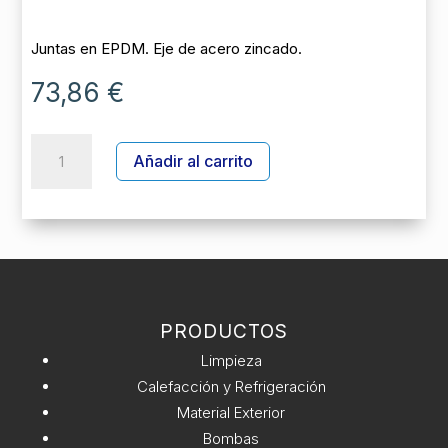
Juntas en EPDM. Eje de acero zincado.
73,86
€
VALV.
A
Añadir al carrito
MARIPOSA
l
SERIE
t
STD
e
|
r
PVC-
n
U
a
|
t
ZINC
PRODUCTOS
i
|
v
Limpieza
EPDM
e
Calefacción y Refrigeración
|
:
Material Exterior
MANETA
Bombas
D90