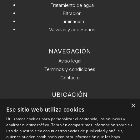
Tratamiento de agua
cantidad
Filtración
Iluminación
Válvulas y accesorios
NAVEGACIÓN
Aviso legal
Terminos y condiciones
Contacto
UBICACIÓN
Ronda General del Mitre 126, 6 planta 08021
×
Ese sitio web utiliza cookies
Barcelona.
Utilizamos cookies para personalizar el contenido, los anuncios y
analizar nuestro tráfico. También compartimos información sobre su
EMAIL
uso de nuestro sitio con nuestros socios de publicidad y análisis,
info@conekta.es
quienes pueden combinarla con otra información que les haya