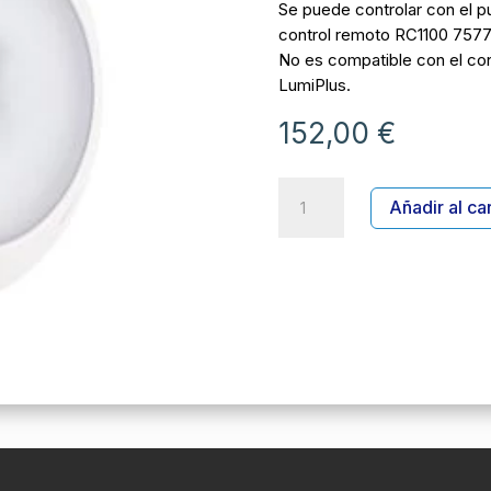
Se puede controlar con el p
control remoto RC1100 7577
No es compatible con el con
LumiPlus.
152,00
€
PROYECTOR
Añadir al car
LUMIPLUS
ESSENTIAL
RAPID
RGB
1100
lm
PISCINA
POLIÉSTER
O
LINER
cantidad