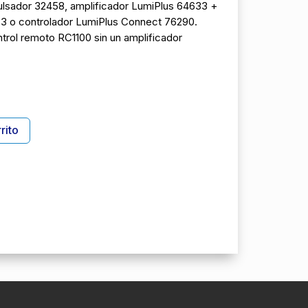
ulsador 32458, amplificador LumiPlus 64633 +
3 o controlador LumiPlus Connect 76290.
trol remoto RC1100 sin un amplificador
A
rito
l
t
e
r
n
a
t
i
v
e
: