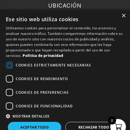
UBICACIÓN
×
Ronda General del Mitre 126, 6 planta 08021
Ese sitio web utiliza cookies
Barcelona.
Utilizamos cookies para personalizar el contenido, los anuncios y
analizar nuestro tráfico. También compartimos información sobre su
EMAIL
uso de nuestro sitio con nuestros socios de publicidad y análisis,
info@conekta.es
quienes pueden combinarla con otra información que les haya
proporcionado o que hayan recopilado a partir del uso de sus
servicios.
Política de privacidad
TELÉFONO
COOKIES ESTRICTAMENTE NECESARIAS
+34 932 11 09 57
COOKIES DE RENDIMIENTO
Conekta 2025. Todos los derechos reservados.
Política
COOKIES DE PREFERENCIAS
de devoluciones
|
Aviso Legal
COOKIES DE FUNCIONALIDAD
Financiado por la Unión Europea – NextGenerationEU
MOSTRAR DETALLES
0
ACEPTAR TODO
RECHAZAR TODO