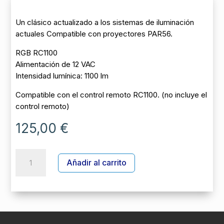
Un clásico actualizado a los sistemas de iluminación
actuales Compatible con proyectores PAR56.
RGB RC1100
Alimentación de 12 VAC
Intensidad lumínica: 1100 lm
Compatible con el control remoto RC1100. (no incluye el
control remoto)
125,00
€
LÁMPARA
A
Añadir al carrito
PAR56
l
ESSENTIAL
t
WIR
e
RGB
r
1100
n
lm
a