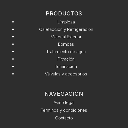
cantidad
t
PRODUCTOS
i
v
Limpieza
e
Calefacción y Refrigeración
:
Material Exterior
Bombas
Tratamiento de agua
Filtración
Iluminación
Válvulas y accesorios
NAVEGACIÓN
Aviso legal
Terminos y condiciones
Contacto