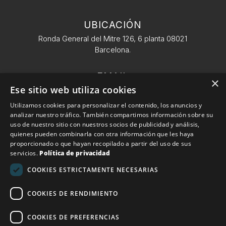
UBICACIÓN
Ronda General del Mitre 126, 6 planta 08021
Barcelona.
EMAIL
×
Ese sitio web utiliza cookies
info@conekta.es
Utilizamos cookies para personalizar el contenido, los anuncios y
analizar nuestro tráfico. También compartimos información sobre su
TELÉFONO
uso de nuestro sitio con nuestros socios de publicidad y análisis,
+34 932 11 09 57
quienes pueden combinarla con otra información que les haya
proporcionado o que hayan recopilado a partir del uso de sus
servicios.
Política de privacidad
Conekta 2025. Todos los derechos reservados.
Política
COOKIES ESTRICTAMENTE NECESARIAS
de devoluciones
|
Aviso Legal
COOKIES DE RENDIMIENTO
Financiado por la Unión Europea – NextGenerationEU
COOKIES DE PREFERENCIAS