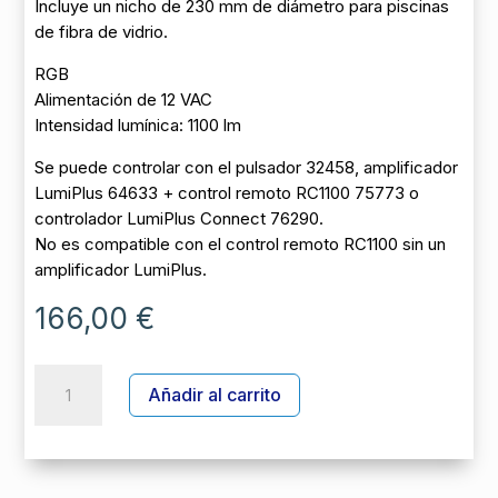
Incluye un nicho de 230 mm de diámetro para piscinas
de fibra de vidrio.
RGB
Alimentación de 12 VAC
Intensidad lumínica: 1100 lm
Se puede controlar con el pulsador 32458, amplificador
LumiPlus 64633 + control remoto RC1100 75773 o
controlador LumiPlus Connect 76290.
No es compatible con el control remoto RC1100 sin un
amplificador LumiPlus.
166,00
€
KIT
A
Añadir al carrito
PROYECTOR
l
LED
t
PAR56
e
ESSENTIAL
r