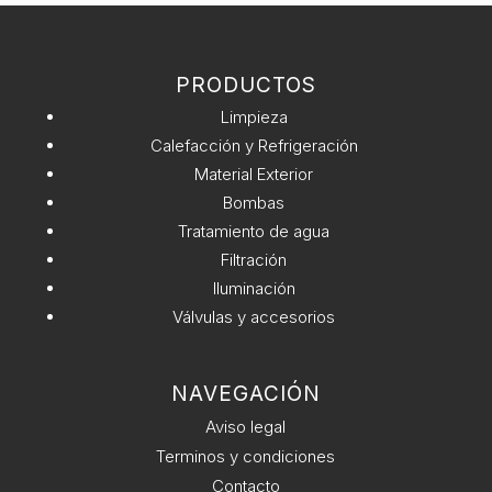
RGB
n
1100
a
lm
t
PP
PRODUCTOS
i
cantidad
v
Limpieza
e
Calefacción y Refrigeración
:
Material Exterior
Bombas
Tratamiento de agua
Filtración
Iluminación
Válvulas y accesorios
NAVEGACIÓN
Aviso legal
Terminos y condiciones
Contacto