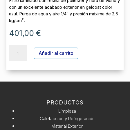
Filtro laminado con resina de poliéster y fibra de vidrio y
con un excelente acabado exterior en gelcoat color
azul. Purga de agua y aire 1/4″ y presión máxima de 2,5
kg/cm².
401,00
€
FILTRO
A
Añadir al carrito
ICE
l
D.450
t
+
e
VALV
r
1
n
1/2''
a
BAYONETA
t
cantidad
PRODUCTOS
i
v
Limpieza
e
Calefacción y Refrigeración
:
Material Exterior