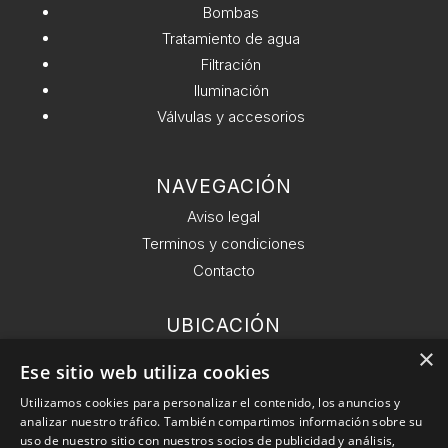
Bombas
Tratamiento de agua
Filtración
Iluminación
Válvulas y accesorios
NAVEGACIÓN
Aviso legal
Terminos y condiciones
Contacto
UBICACIÓN
Ronda General del Mitre 126, 6 planta 08021
×
Ese sitio web utiliza cookies
Barcelona.
Utilizamos cookies para personalizar el contenido, los anuncios y
analizar nuestro tráfico. También compartimos información sobre su
EMAIL
uso de nuestro sitio con nuestros socios de publicidad y análisis,