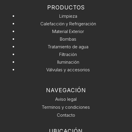
t
Classic
PRODUCTOS
i
Plus
v
Limpieza
cantidad
e
Calefacción y Refrigeración
:
Material Exterior
Bombas
Tratamiento de agua
Filtración
Iluminación
Válvulas y accesorios
NAVEGACIÓN
Aviso legal
Terminos y condiciones
Contacto
UBICACIÓN