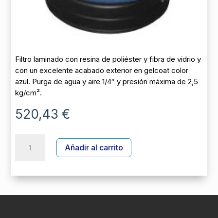
Filtro laminado con resina de poliéster y fibra de vidrio y
con un excelente acabado exterior en gelcoat color
azul. Purga de agua y aire 1/4″ y presión máxima de 2,5
kg/cm².
520,43
€
FILTRO
A
Añadir al carrito
ICE
l
D.350
t
+
e
VALV
r
1
n
1/2''
a
TORNILLOS