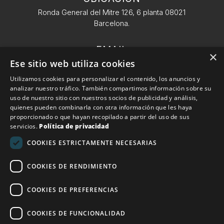
Ronda General del Mitre 126, 6 planta 08021
Barcelona.
EMAIL
×
Ese sitio web utiliza cookies
info@conekta.es
Utilizamos cookies para personalizar el contenido, los anuncios y
analizar nuestro tráfico. También compartimos información sobre su
TELÉFONO
uso de nuestro sitio con nuestros socios de publicidad y análisis,
+34 932 11 09 57
quienes pueden combinarla con otra información que les haya
proporcionado o que hayan recopilado a partir del uso de sus
servicios.
Política de privacidad
Conekta 2025. Todos los derechos reservados.
Política
COOKIES ESTRICTAMENTE NECESARIAS
de devoluciones
|
Aviso Legal
COOKIES DE RENDIMIENTO
Financiado por la Unión Europea – NextGenerationEU
COOKIES DE PREFERENCIAS
COOKIES DE FUNCIONALIDAD