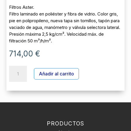
Filtros Aster.
Filtro laminado en poliéster y fibra de vidrio. Color gris,
pie en polipropileno, nueva tapa sin tornillos, tapón para
vaciado de agua, manómetro y válvula selectora lateral.
Presión máxima 2,5 kg/cm². Velocidad máx. de
filtración 50 m³/h/m².
714,00
€
FILTRO
A
Añadir al carrito
ASTER
l
15000
t
l/h
e
-
r
Ø
n
650
a
+
t
VALV
PRODUCTOS
i
1
v