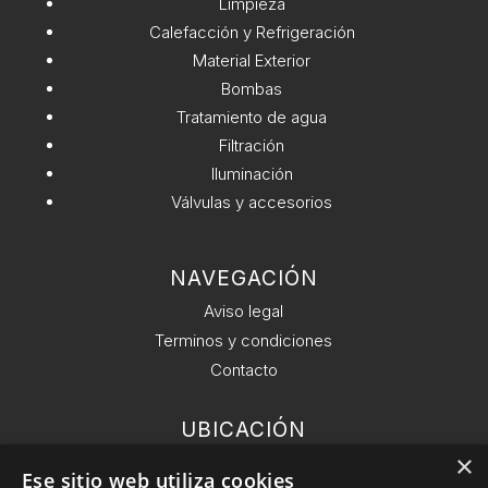
Limpieza
1/2''
e
Calefacción y Refrigeración
BAYONETA
:
Material Exterior
cantidad
Bombas
Tratamiento de agua
Filtración
Iluminación
Válvulas y accesorios
NAVEGACIÓN
Aviso legal
Terminos y condiciones
Contacto
UBICACIÓN
Ronda General del Mitre 126, 6 planta 08021
×
Ese sitio web utiliza cookies
Barcelona.