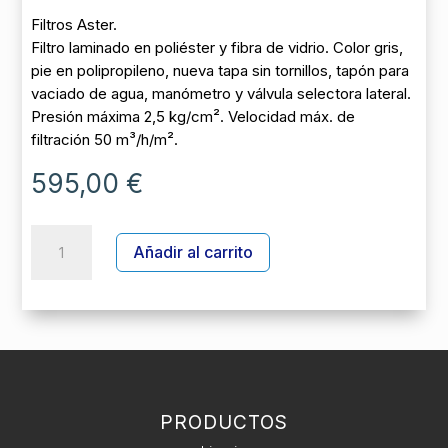
Filtros Aster.
Filtro laminado en poliéster y fibra de vidrio. Color gris,
pie en polipropileno, nueva tapa sin tornillos, tapón para
vaciado de agua, manómetro y válvula selectora lateral.
Presión máxima 2,5 kg/cm². Velocidad máx. de
filtración 50 m³/h/m².
595,00
€
FILTRO
A
Añadir al carrito
ASTER
l
14000
t
l/h
e
-
r
Ø
n
600
a
+
t
VALV
PRODUCTOS
i
1
v