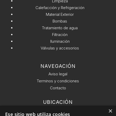
Limpieza
1/2''
e
Calefacción y Refrigeración
BAYONETA
:
Material Exterior
cantidad
Bombas
Tratamiento de agua
Filtración
Iluminación
Válvulas y accesorios
NAVEGACIÓN
Aviso legal
Terminos y condiciones
Contacto
UBICACIÓN
Ronda General del Mitre 126, 6 planta 08021
×
Ese sitio web utiliza cookies
Barcelona.