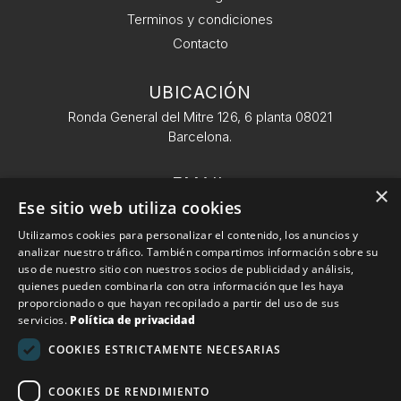
Terminos y condiciones
Contacto
UBICACIÓN
Ronda General del Mitre 126, 6 planta 08021
Barcelona.
EMAIL
×
Ese sitio web utiliza cookies
info@conekta.es
Utilizamos cookies para personalizar el contenido, los anuncios y
analizar nuestro tráfico. También compartimos información sobre su
TELÉFONO
uso de nuestro sitio con nuestros socios de publicidad y análisis,
+34 932 11 09 57
quienes pueden combinarla con otra información que les haya
proporcionado o que hayan recopilado a partir del uso de sus
servicios.
Política de privacidad
Conekta 2025. Todos los derechos reservados.
Política
COOKIES ESTRICTAMENTE NECESARIAS
de devoluciones
|
Aviso Legal
COOKIES DE RENDIMIENTO