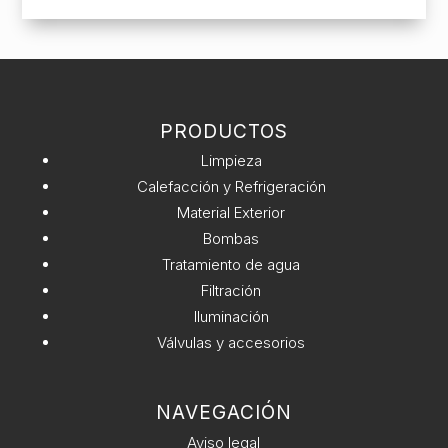
21
e
PH
r
CTX
n
cantidad
a
t
PRODUCTOS
i
v
Limpieza
e
Calefacción y Refrigeración
:
Material Exterior
Bombas
Tratamiento de agua
Filtración
Iluminación
Válvulas y accesorios
NAVEGACIÓN
Aviso legal