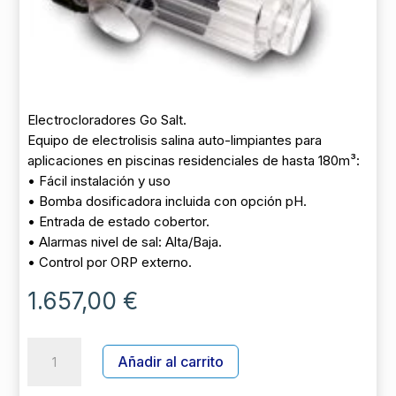
Electrocloradores Go Salt.
Equipo de electrolisis salina auto-limpiantes para
aplicaciones en piscinas residenciales de hasta 180m³:
• Fácil instalación y uso
• Bomba dosificadora incluida con opción pH.
• Entrada de estado cobertor.
• Alarmas nivel de sal: Alta/Baja.
• Control por ORP externo.
1.657,00
€
ELECTROLISIS
A
Añadir al carrito
GO
l
SALT
t