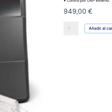
• Control por ORP externo.
949,00
€
ELECTROLISIS
Añadir al car
GO
SALT
21
CTX
cantidad