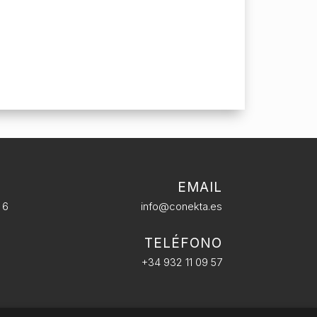
EMAIL
 6
info@conekta.es
TELÉFONO
+34 932 11 09 57