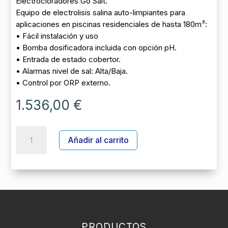
Electrocloradores Go Salt.
Equipo de electrolisis salina auto-limpiantes para
aplicaciones en piscinas residenciales de hasta 180m³:
• Fácil instalación y uso
• Bomba dosificadora incluida con opción pH.
• Entrada de estado cobertor.
• Alarmas nivel de sal: Alta/Baja.
• Control por ORP externo.
1.536,00
€
ELECTROLISIS
A
Añadir al carrito
GO
l
SALT
t
12
e
PH
r
CTX
n
cantidad
a
t
PRODUCTOS
i