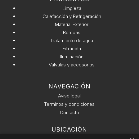
v
Limpieza
e
Calefacción y Refrigeración
:
Material Exterior
Bombas
Tratamiento de agua
Filtración
Iluminación
Válvulas y accesorios
NAVEGACIÓN
Aviso legal
Terminos y condiciones
Contacto
UBICACIÓN
Ronda General del Mitre 126, 6 planta 08021