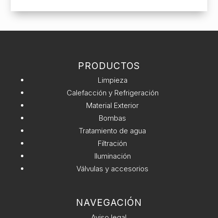
IQ
e
12
r
cantidad
n
a
t
PRODUCTOS
i
v
Limpieza
e
Calefacción y Refrigeración
:
Material Exterior
Bombas
Tratamiento de agua
Filtración
Iluminación
Válvulas y accesorios
NAVEGACIÓN
Aviso legal