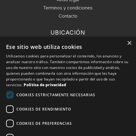
Terminos y condiciones
Contacto
UBICACIÓN
Ronda General del Mitre 126, 6 planta 08021
×
Ese sitio web utiliza cookies
Barcelona.
Utilizamos cookies para personalizar el contenido, los anuncios y
analizar nuestro tráfico. También compartimos información sobre su
EMAIL
uso de nuestro sitio con nuestros socios de publicidad y análisis,
info@conekta.es
quienes pueden combinarla con otra información que les haya
proporcionado o que hayan recopilado a partir del uso de sus
servicios.
Política de privacidad
TELÉFONO
COOKIES ESTRICTAMENTE NECESARIAS
+34 932 11 09 57
COOKIES DE RENDIMIENTO
Conekta 2025. Todos los derechos reservados.
Política
COOKIES DE PREFERENCIAS
de devoluciones
|
Aviso Legal