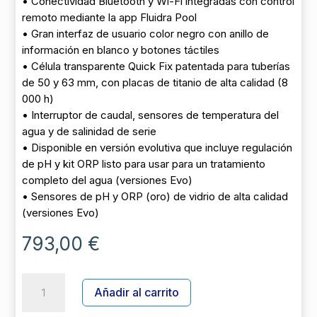
• Conectividad Bluetooth y Wi-Fi integradas con control
remoto mediante la app Fluidra Pool
• Gran interfaz de usuario color negro con anillo de
información en blanco y botones táctiles
• Célula transparente Quick Fix patentada para tuberías
de 50 y 63 mm, con placas de titanio de alta calidad (8
000 h)
• Interruptor de caudal, sensores de temperatura del
agua y de salinidad de serie
• Disponible en versión evolutiva que incluye regulación
de pH y kit ORP listo para usar para un tratamiento
completo del agua (versiones Evo)
• Sensores de pH y ORP (oro) de vidrio de alta calidad
(versiones Evo)
793,00
€
ELECTROLISIS
A
Añadir al carrito
GENSALT
l
OE
t