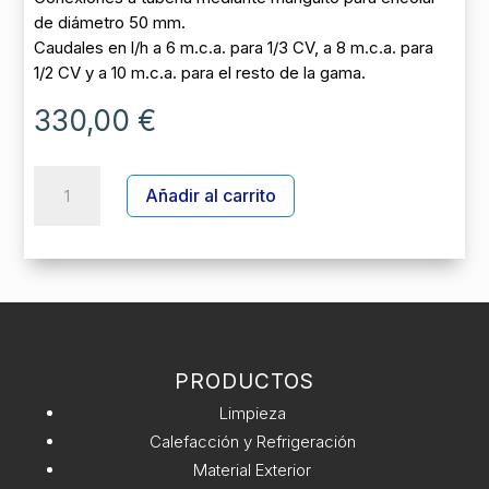
de diámetro 50 mm.
Caudales en l/h a 6 m.c.a. para 1/3 CV, a 8 m.c.a. para
1/2 CV y a 10 m.c.a. para el resto de la gama.
330,00
€
BOMBA
A
Añadir al carrito
SENA
l
75M
t
cantidad
e
r
n
a
t
PRODUCTOS
i
v
Limpieza
e
Calefacción y Refrigeración
:
Material Exterior